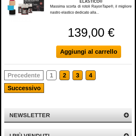
ELASTICO®
Massima scorta di rotoli RayonTape®, il migliore
nastro elastico dedicato alla...
139,00 €
Aggiungi al carrello
Precedente
1
2
3
4
Successivo
NEWSLETTER
I PIÙ VENDUTI