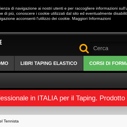
enza di navigazione ai nostri utenti e per raccogliere informazioni sull’ut
tuito:
800.17.30.25
Spese Spedizione
Gratuite
sopra
49,00€
 di più, conoscere i cookie utilizzati dal sito ed eventualmente disabili
igazione acconsenti l'utilizzo dei cookie.
Maggiori Informazioni
OMO
LIBRI TAPING ELASTICO
CORSI DI FORM
sionale in ITALIA per il Taping. Prodotto sc
el Tennista