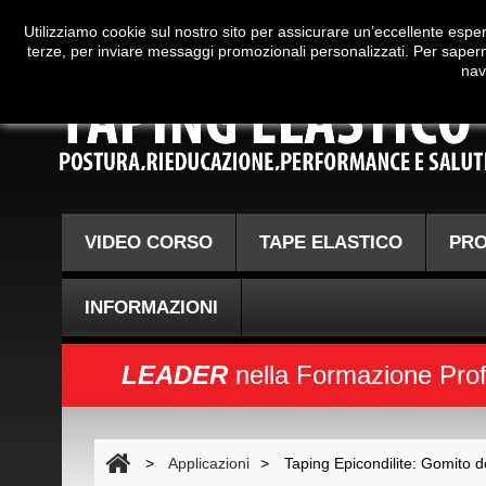
Utilizziamo cookie sul nostro sito per assicurare un’eccellente esperi
Servizio Clienti
Info@
Tapingelastico.com
Numero Verde Gra
terze, per inviare messaggi promozionali personalizzati. Per saperne
nav
VIDEO CORSO
TAPE ELASTICO
PR
INFORMAZIONI
LEADER
nella Formazione Profes
>
Applicazioni
>
Taping Epicondilite: Gomito d