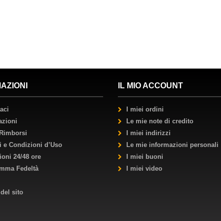
AZIONI
IL MIO ACCOUNT
aci
I miei ordini
azioni
Le mie note di credito
 Rimborsi
I miei indirizzi
i e Condizioni d’Uso
Le mie informazioni personali
ioni 24/48 ore
I miei buoni
mma Fedeltà
I miei video
del sito